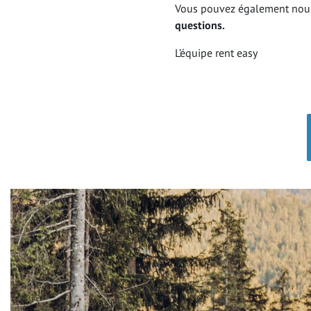
Vous pouvez également nous
questions.
VIDÉOS
L’équipe rent easy
Recherchez
FAQ
AIDE ET INFORMATIONS
Au sujet de rent easy
Contact
Online Check in
Protection de vos do
Partenaires commerciaux
Mentions légales