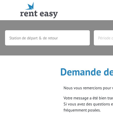
OFFRES SPÉCIALES
AGENCES
Demande de 
OFFRES DE DERNIÈRE 
Nous vous remercions pour 
CAMPING-CARS ET FO
Votre message a été bien tra
Si vous avez des questions e
PAYS
fréquemment posées.