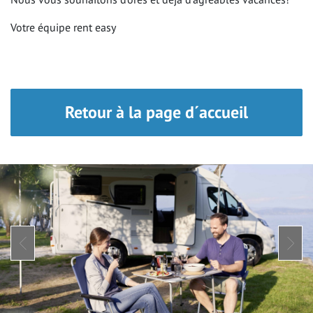
PAYS
Votre équipe rent easy
VIDÉOS
Retour à la page d´accueil
AIDE ET INFORMATIONS
Au sujet de rent easy
Online Check in
Partenaires commerciaux
Contact
Protection de vos données personnelles
Mentions légales
CGV
FAQ