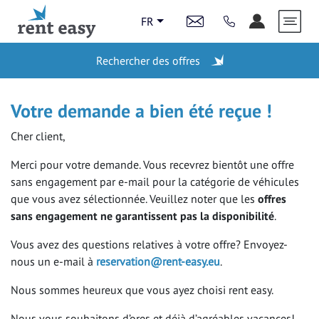
FR
Rechercher des offres
OFFRES SPÉCIALES
Votre demande a bien été reçue !
Cher client,
AGENCES
Merci pour votre demande. Vous recevrez bientôt une offre
sans engagement par e-mail pour la catégorie de véhicules
que vous avez sélectionnée. Veuillez noter que les
offres
OFFRES DE DERNIÈRE MINUTE
sans engagement ne garantissent pas la disponibilité
.
Vous avez des questions relatives à votre offre? Envoyez-
CAMPING-CARS ET FOURGONS
nous un e-mail à
reservation@rent-easy.eu
.
AMÉNAGÉS
Nous sommes heureux que vous ayez choisi rent easy.
Nous vous souhaitons d’ores et déjà d’agréables vacances!