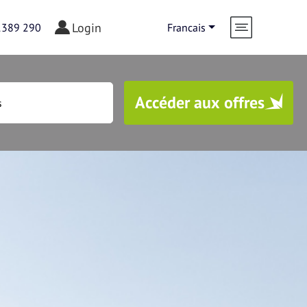
Login
1389 290
Francais
Accéder aux offres
der aux offres