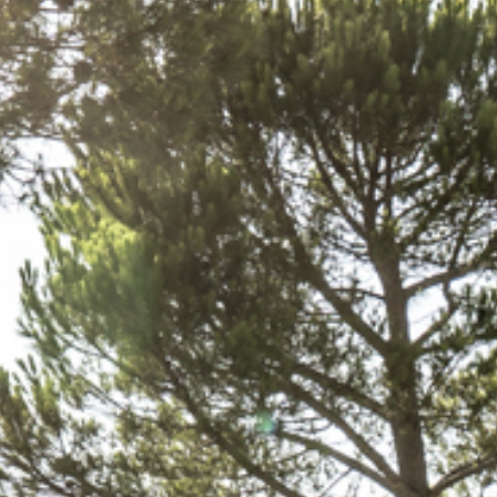
VIDÉOS
Recherchez
FAQ
AIDE ET INFORMATIONS
Au sujet de rent easy
Contact
Online Check in
Protection de vos do
Partenaires commerciaux
Mentions légales