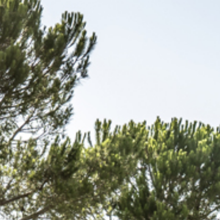
CGV
nnées personnelles
FAQ